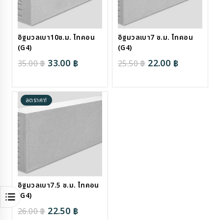
อิฐมวลเบา10ซ.ม. ไทคอน
อิฐมวลเบา7 ซ.ม. ไทคอน
(G4)
(G4)
Original
Current
Original
Current
33.00
฿
22.00
฿
35.00
฿
25.50
฿
price
price
price
price
was:
is:
was:
is:
ลดราคา!
35.00 ฿.
33.00 ฿.
25.50 ฿.
22.00 ฿.
อิฐมวลเบา7.5 ซ.ม. ไทคอน
(G4)
Original
Current
22.50
฿
26.00
฿