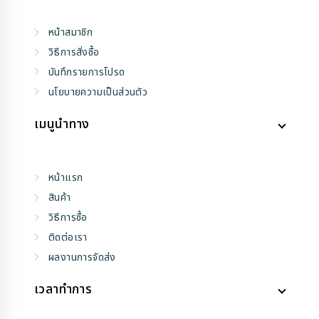
หน้าสมาชิก
วิธีการสั่งซื้อ
บันทึกรายการโปรด
นโยบายความเป็นส่วนตัว
เมนูนำทาง
หน้าแรก
สินค้า
วิธีการซื้อ
ติดต่อเรา
ผลงานการจัดส่ง
เวลาทำการ