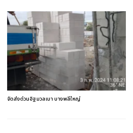
จัดส่งด่วนอิฐมวลเบา บางพลีใหญ่