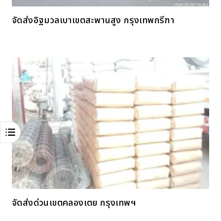
จัดส่งอิฐมวลเบาเขตสะพานสูง กรุงเทพกรีฑา
จัดส่งด่วนเขตคลองเตย กรุงเทพฯ