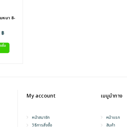
วามหนา 8-
Price
0
฿
range:
405.00 ฿
through
995.00 ฿
My account
เมนูนำทาง
หน้าสมาชิก
หน้าแรก
วิธีการสั่งซื้อ
สินค้า