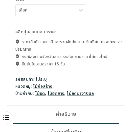
คลิกปุ่มขอใบเสนอราคา
ราคาสินค้ารวมภาษีและรวมจัดส่งแบบเต็มคันใน กรุงเทพและ
ปริมณฑล
กรณีส่งต่างจังหวัดสามารถสอบถาม​ราคาได้ทางไลน์
ยืนยันใบเสนอราคา 15 วัน
รหัสสินค้า:
ไม่ระบุ
หมวดหมู่:
ไม้ก่อสร้าง
ป้ายกำกับ:
ไม้อัด
,
ไม้อัดยาง
,
ไม้อัดยาง10มิล
คำอธิบาย