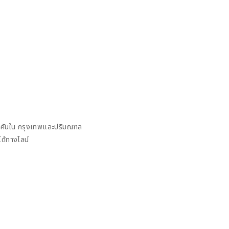
฿
h
฿
มคันใน กรุงเทพและปริมณฑล
ด้ทางไลน์