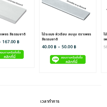
ราเพชร สีธรรมชาติ
ไม้ระแนง ผิวเรียบ ลบมุม ตราเพชร
ไม
สีธรรมชาติ
เ
Price
–
167.00
฿
Price
40.00
฿
–
50.00
฿
5
range:
range:
120.00 ฿
40.00 ฿
through
through
167.00 ฿
50.00 ฿
เวลาทำการ