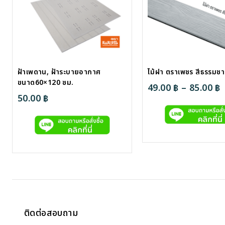
ฝ้าเพดาน, ฝ้าระบายอากาศ
ไม้ฝา ตราเพชร สีธรรมชา
ขนาด60×120 ซม.
P
49.00
฿
–
85.00
฿
50.00
฿
r
4
8
ติดต่อสอบถาม