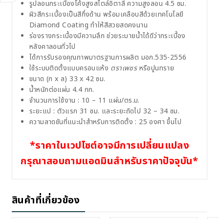
รูปลอนกระเบื้องโค้งสูงสไตล์อิตาลี ความสูงลอน 4.5 ซม.
ผิวสีกระเบื้องเป็นสีกึ่งด้าน พร้อมเคลือบสีด้วยเทคโนโลยี
Diamond Coating ทำให้สีสวยสดคงนาน
ร่องรางกระเบื้องมีความลึก ช่วยระบายน้ำได้ดีว่ากระเบื้อง
หลังคาลอนทั่วไป
ได้การรับรองคุณภาพมาตรฐานการผลิต มอก.535-2556
ใช้ระบบติดตั้งแบบครอบแห้ง
ตราเพชร
หรือปูนทราย
ขนาด (ก x ล) 33 x 42 ซม.
น้ำหนักต่อแผ่น 4.4 กก.
จำนวนการใช้งาน : 10 – 11 แผ่น/ตร.ม.
ระยะแป : ตัวแรก 31 ซม. และระยะถัดไป 32 – 34 ซม.
ความลาดชันที่แนะนำสำหรับการติดตั้ง : 25 องศา ขึ้นไป
*ราคาในเวปไซต์อาจมีการเปลี่ยนแปลง
กรุณาสอบถามแอดมินสำหรับราคาปัจจุบัน*
สินค้าที่เกี่ยวข้อง