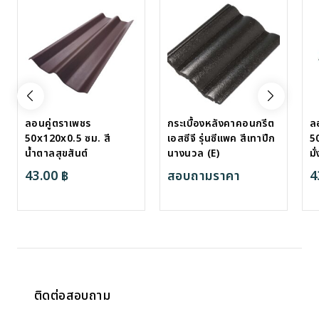
ลอนคู่ตราเพชร
กระเบื้องหลังคาคอนกรีต
ล
50x120x0.5 ซม. สี
เอสซีจี รุ่นซีแพค สีเทาปีก
5
น้ำตาลสุขสันต์
นางนวล (E)
มั่
43.00
฿
สอบถามราคา
4
ติดต่อสอบถาม