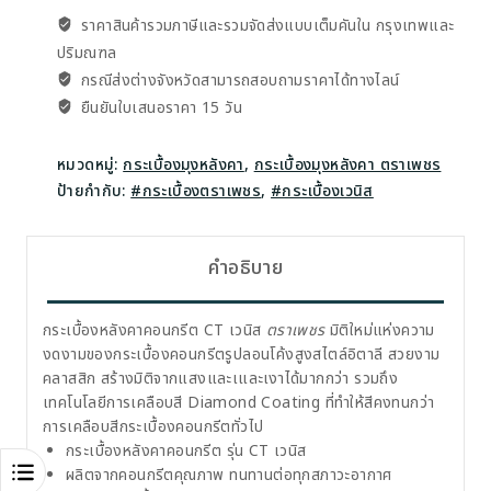
ราคาสินค้ารวมภาษีและรวมจัดส่งแบบเต็มคันใน กรุงเทพและ
ปริมณฑล
กรณีส่งต่างจังหวัดสามารถสอบถาม​ราคาได้ทางไลน์
ยืนยันใบเสนอราคา 15 วัน
หมวดหมู่:
กระเบื้องมุงหลังคา
,
กระเบื้องมุงหลังคา ตราเพชร
ป้ายกำกับ:
#กระเบื้องตราเพชร
,
#กระเบื้องเวนิส
คำอธิบาย
กระเบื้องหลังคาคอนกรีต CT เวนิส
ตราเพชร
มิติใหม่แห่งความ
งดงามของกระเบื้องคอนกรีตรูปลอนโค้งสูงสไตล์อิตาลี สวยงาม
คลาสสิก สร้างมิติจากแสงและเและเงาได้มากกว่า รวมถึง
เทคโนโลยีการเคลือบสี Diamond Coating ที่ทำให้สีคงทนกว่า
การเคลือบสีกระเบื้องคอนกรีตทั่วไป
กระเบื้องหลังคาคอนกรีต รุ่น CT เวนิส
ผลิตจากคอนกรีตคุณภาพ ทนทานต่อทุกสภาวะอากาศ