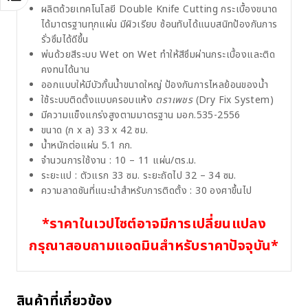
ผลิตด้วยเทคโนโลยี Double Knife Cutting กระเบื้องขนาด
ได้มาตรฐานทุกแผ่น มีผิวเรียบ ซ้อนทับได้แนบสนิทป้องกันการ
รั่วซึมได้ดีขึ้น
พ่นด้วยสีระบบ Wet on Wet ทำให้สีซึมผ่านกระเบื้องและติด
คงทนได้นาน
ออกแบบให้มีบัวกั้นน้ำขนาดใหญ่ ป้องกันการไหลย้อนของน้ำ
ใช้ระบบติดตั้งแบบครอบแห้ง
ตราเพชร
(Dry Fix System)
มีความแข็งแกร่งสูงตามมาตรฐาน มอก.535-2556
ขนาด (ก x ล) 33 x 42 ซม.
น้ำหนักต่อแผ่น 5.1 กก.
จำนวนการใช้งาน : 10 – 11 แผ่น/ตร.ม.
ระยะแป : ตัวแรก 33 ซม. ระยะถัดไป 32 – 34 ซม.
ความลาดชันที่แนะนำสำหรับการติดตั้ง : 30 องศาขึ้นไป
*ราคาในเวปไซต์อาจมีการเปลี่ยนแปลง
กรุณาสอบถามแอดมินสำหรับราคาปัจจุบัน*
สินค้าที่เกี่ยวข้อง