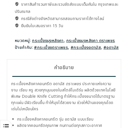
ราคาสินค้ารวมภาษีและรวมจัดส่งแบบเต็มคันใน กรุงเทพและ
ปริมณฑล
กรณีส่งต่างจังหวัดสามารถสอบถาม​ราคาได้ทางไลน์
ยืนยันใบเสนอราคา 15 วัน
หมวดหมู่:
กระเบื้องมุงหลังคา
,
กระเบื้องมุงหลังคา ตราเพชร
ป้ายกำกับ:
#กระเบื้องตราเพชร
,
#กระเบื้องอดามัส
,
#อดามัส
คำอธิบาย
กระเบื้องหลังคาคอนกรีต อดามัส
ตราเพชร
ประกายแห่งความ
งาม เรียบ หรู สวยทุกมุมมองในสไตล์โมเดิร์น ผลิตด้วยเทคโนโลยี
พิเศษ Double Knife Cutting ทำให้กระเบื้องขนาดได้มาตรฐาน
ทุกแผ่น มีผิวเรียบขึ้น ทำให้มุงได้สวยงาม ช่วยให้บ้านของคุณโดด
เด่นไม่เหมือนใคร
กระเบื้องหลังคาคอนกรีต รุ่น อดามัส แบบเรียบ
ผลิตจากคอนกรีตคุณภาพ ทนทานต่อทุกสภาวะอากาศ